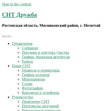
Skip to the content
СНТ Дружба
Ростовская область, Мясниковский район, с. Несветай
Toggle
Toggle
the
the
Объявления
mobile
search
Собрание
menu
field
Продажа и покупка участка
График движения автобусов
Разное
Наше СНТ
Правила и нормативы
График поливов
Мероприятия
Схема
Фотографии
Контакты и телефоны
Руководство
Правление СНТ
Протоколы заседаний
Ревизионная комиссия