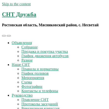
Skip to the content
СНТ Дружба
Ростовская область, Мясниковский район, с. Несветай
Toggle
Toggle
the
the
Объявления
mobile
search
Собрание
menu
field
Продажа и покупка участка
График движения автобусов
Разное
Наше СНТ
Правила и нормативы
График поливов
Мероприятия
Схема
Фотографии
Контакты и телефоны
Руководство
Правление СНТ
Протоколы заседаний
Ревизионная комиссия