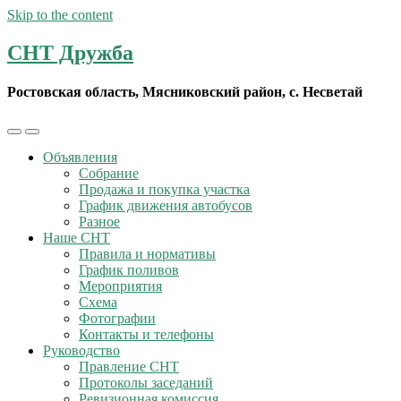
Skip to the content
СНТ Дружба
Ростовская область, Мясниковский район, с. Несветай
Toggle
Toggle
the
the
Объявления
mobile
search
Собрание
menu
field
Продажа и покупка участка
График движения автобусов
Разное
Наше СНТ
Правила и нормативы
График поливов
Мероприятия
Схема
Фотографии
Контакты и телефоны
Руководство
Правление СНТ
Протоколы заседаний
Ревизионная комиссия