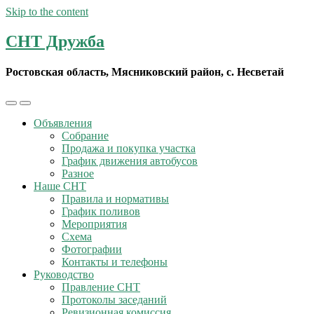
Skip to the content
СНТ Дружба
Ростовская область, Мясниковский район, с. Несветай
Toggle
Toggle
the
the
Объявления
mobile
search
Собрание
menu
field
Продажа и покупка участка
График движения автобусов
Разное
Наше СНТ
Правила и нормативы
График поливов
Мероприятия
Схема
Фотографии
Контакты и телефоны
Руководство
Правление СНТ
Протоколы заседаний
Ревизионная комиссия