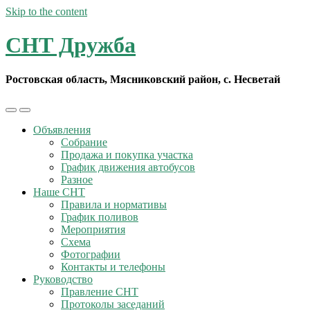
Skip to the content
СНТ Дружба
Ростовская область, Мясниковский район, с. Несветай
Toggle
Toggle
the
the
Объявления
mobile
search
Собрание
menu
field
Продажа и покупка участка
График движения автобусов
Разное
Наше СНТ
Правила и нормативы
График поливов
Мероприятия
Схема
Фотографии
Контакты и телефоны
Руководство
Правление СНТ
Протоколы заседаний