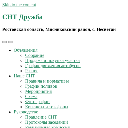
Skip to the content
СНТ Дружба
Ростовская область, Мясниковский район, с. Несветай
Toggle
Toggle
the
the
Объявления
mobile
search
Собрание
menu
field
Продажа и покупка участка
График движения автобусов
Разное
Наше СНТ
Правила и нормативы
График поливов
Мероприятия
Схема
Фотографии
Контакты и телефоны
Руководство
Правление СНТ
Протоколы заседаний
Ревизионная комиссия