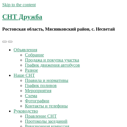
Skip to the content
СНТ Дружба
Ростовская область, Мясниковский район, с. Несветай
Toggle
Toggle
the
the
Объявления
mobile
search
Собрание
menu
field
Продажа и покупка участка
График движения автобусов
Разное
Наше СНТ
Правила и нормативы
График поливов
Мероприятия
Схема
Фотографии
Контакты и телефоны
Руководство
Правление СНТ
Протоколы заседаний
Ревизионная комиссия