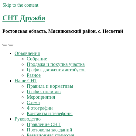
Skip to the content
СНТ Дружба
Ростовская область, Мясниковский район, с. Несветай
Toggle
Toggle
the
the
Объявления
mobile
search
Собрание
menu
field
Продажа и покупка участка
График движения автобусов
Разное
Наше СНТ
Правила и нормативы
График поливов
Мероприятия
Схема
Фотографии
Контакты и телефоны
Руководство
Правление СНТ
Протоколы заседаний
Ревизионная комиссия