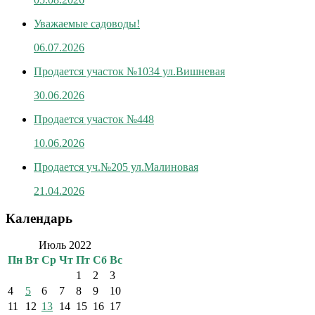
Уважаемые садоводы!
06.07.2026
Продается участок №1034 ул.Вишневая
30.06.2026
Продается участок №448
10.06.2026
Продается уч.№205 ул.Малиновая
21.04.2026
Календарь
Июль 2022
Пн
Вт
Ср
Чт
Пт
Сб
Вс
1
2
3
4
5
6
7
8
9
10
11
12
13
14
15
16
17