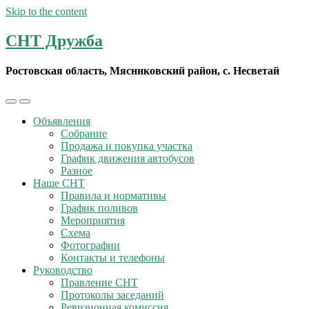
Skip to the content
СНТ Дружба
Ростовская область, Мясниковский район, с. Несветай
Toggle
Toggle
the
the
Объявления
mobile
search
Собрание
menu
field
Продажа и покупка участка
График движения автобусов
Разное
Наше СНТ
Правила и нормативы
График поливов
Мероприятия
Схема
Фотографии
Контакты и телефоны
Руководство
Правление СНТ
Протоколы заседаний
Ревизионная комиссия