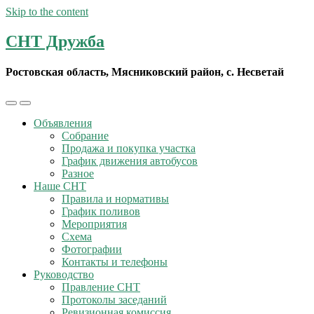
Skip to the content
СНТ Дружба
Ростовская область, Мясниковский район, с. Несветай
Toggle
Toggle
the
the
Объявления
mobile
search
Собрание
menu
field
Продажа и покупка участка
График движения автобусов
Разное
Наше СНТ
Правила и нормативы
График поливов
Мероприятия
Схема
Фотографии
Контакты и телефоны
Руководство
Правление СНТ
Протоколы заседаний
Ревизионная комиссия