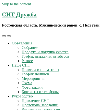
Skip to the content
СНТ Дружба
Ростовская область, Мясниковский район, с. Несветай
Toggle
Toggle
the
the
Объявления
mobile
search
Собрание
menu
field
Продажа и покупка участка
График движения автобусов
Разное
Наше СНТ
Правила и нормативы
График поливов
Мероприятия
Схема
Фотографии
Контакты и телефоны
Руководство
Правление СНТ
Протоколы заседаний
Ревизионная комиссия